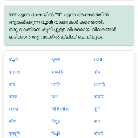
বাংলা എന്ന ഭാഷയിൽ
"ঝ"
എന്ന അക്ഷരത്തിൽ
ആരംഭിക്കുന്ന
൨൧൯
വാക്കുകൾ കണ്ടെത്തി.
ഒരു വാക്കിനെ കുറിച്ചുള്ള വിശദമായ വിവരങ്ങൾ
ലഭിക്കാൻ ആ വാക്കിൽ ക്ലിക്ക് ചെയ്യുക.
ঝঞ্ঝাট
ঝুলনা
ঝোরা
ঝামেলা
ঝকমকি
ঝাঁঝ
ঝাউ
ঝাপটা
ঝোপড়ি
ঝলক
ঝাপ
ঝাড়াই
ঝোড়া
ঝিঁঝিঁ পোকা
ঝুঁটি
ঝাঁকা
ঝিঙুর
ঝাল
ঝুনঝুনি
ঝিঞ্ঝী
ঝাঁঝরি