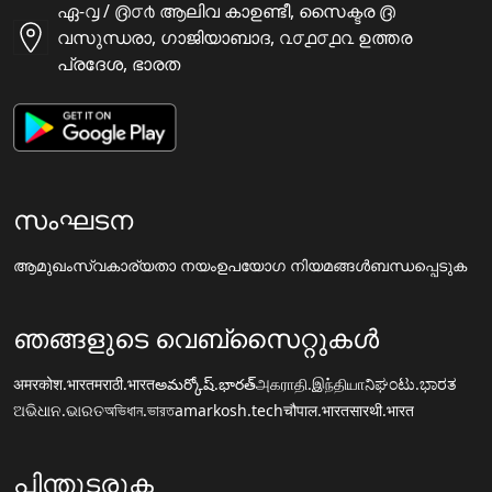
ഏ-൮ / ൫൦൪ ആലിവ കാഉണ്ടീ, സൈക്ടര ൫
വസുന്ധരാ, ഗാജിയാബാദ, ൨൦൧൦൧൨ ഉത്തര
പ്രദേശ, ഭാരത
സംഘടന
ആമുഖം
സ്വകാര്യതാ നയം
ഉപയോഗ നിയമങ്ങൾ
ബന്ധപ്പെടുക
ഞങ്ങളുടെ വെബ്സൈറ്റുകൾ
अमरकोश.भारत
मराठी.भारत
అమర్కోష్.భారత్
அகராதி.இந்தியா
ನಿಘಂಟು.ಭಾರತ
ଅଭିଧାନ.ଭାରତ
অভিধান.ভারত
amarkosh.tech
चौपाल.भारत
सारथी.भारत
പിന്തുടരുക