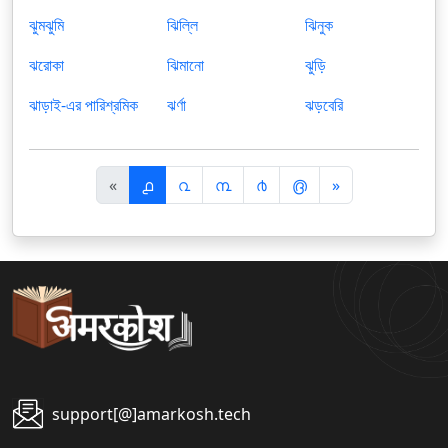
ঝুমঝুমি
ঝিল্লি
ঝিনুক
ঝরোকা
ঝিমানো
ঝুড়ি
ঝাড়াই-এর পারিশ্রমিক
ঝর্ণা
ঝড়বেরি
पि
अ
«
൧
൨
൩
൪
൫
»
छ
ग
ला
ला
support[@]amarkosh.tech