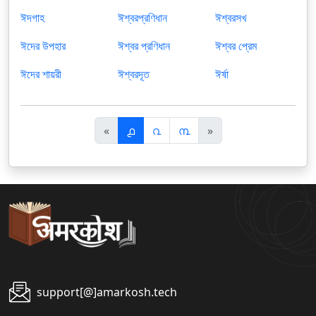
ঈদগাহ
ঈশ্বরপ্রণিধান
ঈশ্বরসখ
ঈদের উপহার
ঈশ্বর প্রণিধান
ঈশ্বর প্রেম
ঈদের শায়রী
ঈশ্বরদূত
ঈর্ষা
पि
अ
«
൧
൨
൩
»
छ
ग
ला
ला
support[@]amarkosh.tech