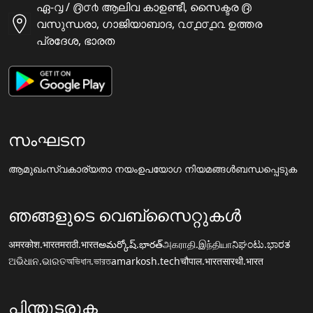
ഏ-൮ / ൫൦൪ ആലിവ കാഉണ്ടീ, സൈക്ടര ൫
വസുന്ധരാ, ഗാജിയാബാദ, ൨൦൧൦൧൨ ഉത്തര
പ്രദേശ, ഭാരത
സംഘടന
ആമുഖം
സ്വകാര്യതാ നയം
ഉപയോഗ നിയമങ്ങൾ
ബന്ധപ്പെടുക
ഞങ്ങളുടെ വെബ്സൈറ്റുകൾ
अमरकोश.भारत
मराठी.भारत
అమర్కోష్.భారత్
அகராதி.இந்தியா
ನಿಘಂಟು.ಭಾರತ
ଅଭିଧାନ.ଭାରତ
অভিধান.ভারত
amarkosh.tech
चौपाल.भारत
सारथी.भारत
പിന്തുടരുക