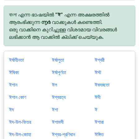
বাংলা എന്ന ഭാഷയിൽ
"ঈ"
എന്ന അക്ഷരത്തിൽ
ആരംഭിക്കുന്ന
൬൪
വാക്കുകൾ കണ്ടെത്തി.
ഒരു വാക്കിനെ കുറിച്ചുള്ള വിശദമായ വിവരങ്ങൾ
ലഭിക്കാൻ ആ വാക്കിൽ ക്ലിക്ക് ചെയ്യുക.
ঈর্ষাহীনতা
ঈর্ষালুতা
ঈশ্বরী
ঈষিকা
ঈর্ষাপূর্ণতা
ঈস্ট
ঈশান
ঈল
ঈষদচ্ছতা
ঈশান কোণ
ঈশ্বরত্ব
ঈদী
ঈদ
ঈশা
ঈ
ঈদ-উল-ফিতর
ঈশামসী
ঈশারা
ঈদ-উল-জোহা
ঈশ্বর-প্রণিধান
ঈঙ্গিত