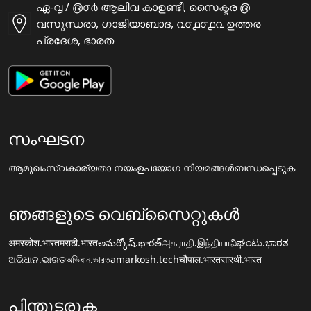
ഏ-൮ / ൫൦൪ ആലിവ കാഉണ്ടീ, സൈക്ടര ൫
വസുന്ധരാ, ഗാജിയാബാദ, ൨൦൧൦൧൨ ഉത്തര
പ്രദേശ, ഭാരത
സംഘടന
ആമുഖം
സ്വകാര്യതാ നയം
ഉപയോഗ നിയമങ്ങൾ
ബന്ധപ്പെടുക
ഞങ്ങളുടെ വെബ്സൈറ്റുകൾ
अमरकोश.भारत
मराठी.भारत
అమర్కోష్.భారత్
அகராதி.இந்தியா
ನಿಘಂಟು.ಭಾರತ
ଅଭିଧାନ.ଭାରତ
অভিধান.ভারত
amarkosh.tech
चौपाल.भारत
सारथी.भारत
പിന്തുടരുക