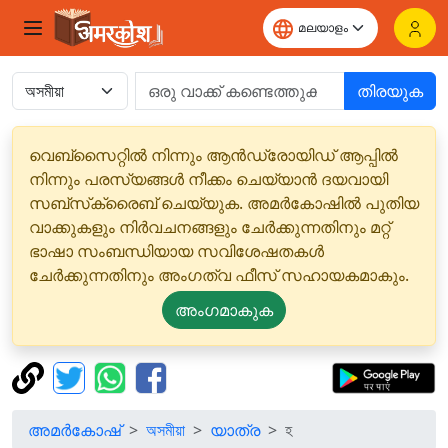
തിരയുക
വെബ്‌സൈറ്റിൽ നിന്നും ആൻഡ്രോയിഡ് ആപ്പിൽ
നിന്നും പരസ്യങ്ങൾ നീക്കം ചെയ്യാൻ ദയവായി
സബ്‌സ്‌ക്രൈബ് ചെയ്യുക. അമർകോഷിൽ പുതിയ
വാക്കുകളും നിർവചനങ്ങളും ചേർക്കുന്നതിനും മറ്റ്
ഭാഷാ സംബന്ധിയായ സവിശേഷതകൾ
ചേർക്കുന്നതിനും അംഗത്വ ഫീസ് സഹായകമാകും.
അംഗമാകുക
അമർകോഷ്
অসমীয়া
യാത്ര
হ