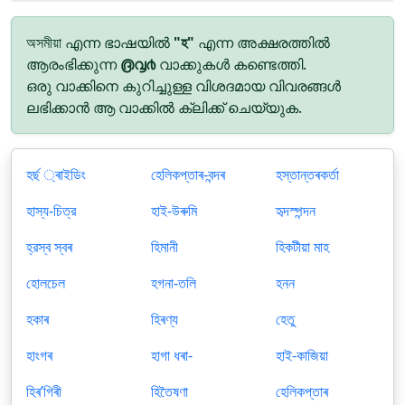
অসমীয়া എന്ന ഭാഷയിൽ
"হ"
എന്ന അക്ഷരത്തിൽ
ആരംഭിക്കുന്ന
൫൮൪
വാക്കുകൾ കണ്ടെത്തി.
ഒരു വാക്കിനെ കുറിച്ചുള്ള വിശദമായ വിവരങ്ങൾ
ലഭിക്കാൻ ആ വാക്കിൽ ക്ലിക്ക് ചെയ്യുക.
হর্ছ ্ৰাইডিং
হেলিকপ্তাৰ-বন্দৰ
হস্তান্তৰকর্তা
হাস্য-চিত্র
হাই-উৰুমি
হৃদস্পন্দন
হ্রস্ব স্বৰ
হিমানী
হিকটীয়া মাহ
হোলচেল
হগনা-তলি
হনন
হকাৰ
হিৰণ্য
হেতু
হাংগৰ
হাগা ধৰা-
হাই-কাজিয়া
হিৰʼগিৰী
হিতৈষণা
হেলিকপ্তাৰ