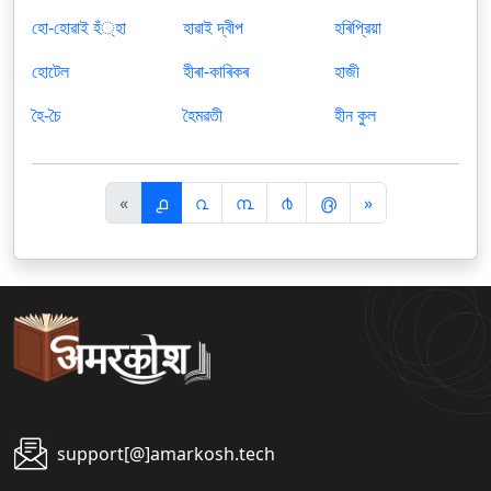
হো-হোৱাই হঁ্হা
হাৱাই দ্বীপ
হৰিপ্রিয়া
হোটেল
হীৰা-কাৰিকৰ
হাজী
হৈ-চৈ
হৈমৱতী
হীন কুল
पि
अ
«
൧
൨
൩
൪
൫
»
छ
ग
ला
ला
support[@]amarkosh.tech