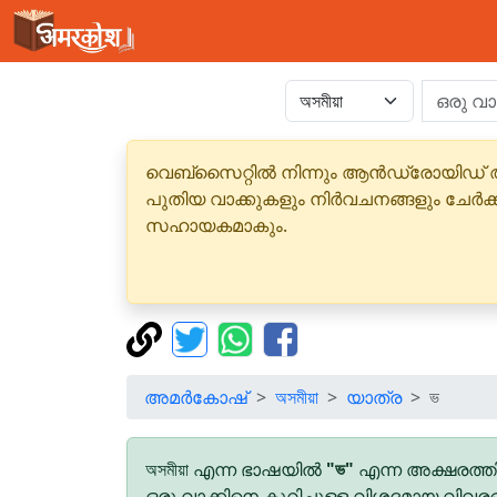
വെബ്‌സൈറ്റിൽ നിന്നും ആൻഡ്രോയിഡ് 
പുതിയ വാക്കുകളും നിർവചനങ്ങളും ചേർക
സഹായകമാകും.
അമർകോഷ്
অসমীয়া
യാത്ര
ভ
অসমীয়া എന്ന ഭാഷയിൽ
"ভ"
എന്ന അക്ഷരത്തി
ഒരു വാക്കിനെ കുറിച്ചുള്ള വിശദമായ വിവര