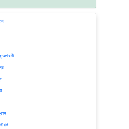
াংশ
ী
ুৱেলাবাসী
দ্র
্তি
টা
্খলন
কীবাজী