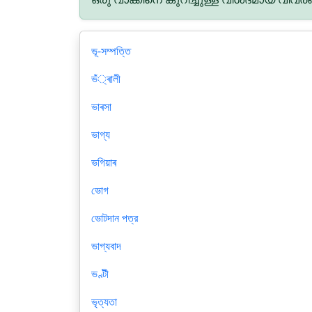
ভূ-সম্পত্তি
ভঁ্ৰালী
ভাৰসা
ভাগ্য
ভগিয়াৰ
ভোগ
ভোটদান পত্র
ভাগ্যবাদ
ভণ্টী
ভৃত্যতা