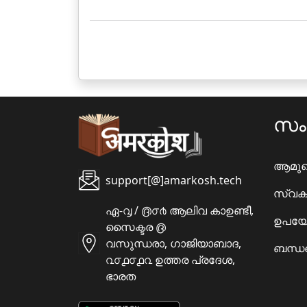
സ
ആമു
support[@]amarkosh.tech
സ്വക
ഏ-൮ / ൫൦൪ ആലിവ കാഉണ്ടീ,
ഉപയോ
സൈക്ടര ൫
വസുന്ധരാ, ഗാജിയാബാദ,
ബന്ധപ
൨൦൧൦൧൨ ഉത്തര പ്രദേശ,
ഭാരത