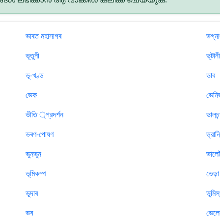
ভাৰত মহাসাগৰ
ভগ্ন
ভূতুনী
ভূটান
ভূ-খণ্ড
ভাব
ভেক
ভেনিজ
ভীতি ্প্রদর্শন
ভালচন্
ভৰণ-পোষণ
ভ্রান
ভুনভুন
ভালেট্
ভূমিকম্প
ভেড়া
ভূদাৰ
ভূমিস
ভৰ
ভেলে