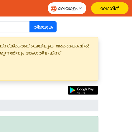
ലോഗിൻ
തിരയുക
 സബ്‌സ്‌ക്രൈബ് ചെയ്യുക. അമർകോഷിൽ
്കുന്നതിനും അംഗത്വ ഫീസ്