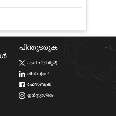
പിന്തുടരുക
കൾ
എക്സ് (ട്വിറ്റർ)
ലിങ്ക്ഡ്ഇൻ
ഫേസ്ബുക്ക്
ഇൻസ്റ്റാഗ്രാം