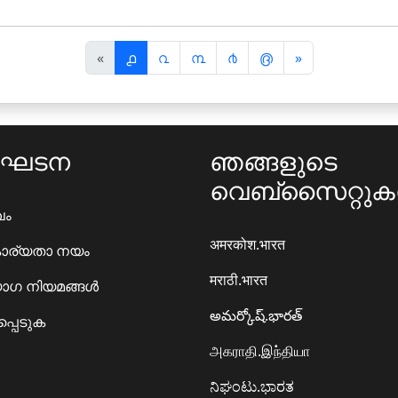
पि
अ
«
൧
൨
൩
൪
൫
»
छ
ग
ला
ला
ംഘടന
ഞങ്ങളുടെ
വെബ്സൈറ്റു
ഖം
अमरकोश.भारत
ാര്യതാ നയം
मराठी.भारत
ഗ നിയമങ്ങൾ
అమర్కోష్.భారత్
്പെടുക
அகராதி.இந்தியா
ನಿಘಂಟು.ಭಾರತ